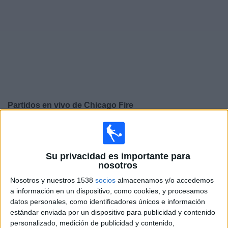
Deportes
Noticias
Widget
Partidos en vivo de
Chicago Fire
Mañana domingo, 9/8/2026
18:00
Leagues Cup
Su privacidad es importante para
Chicago Fire
nosotros
Santos Laguna
Nosotros y nuestros 1538
socios
almacenamos y/o accedemos
a información en un dispositivo, como cookies, y procesamos
Apple TV
datos personales, como identificadores únicos e información
estándar enviada por un dispositivo para publicidad y contenido
Jueves, 13/8/2026
personalizado, medición de publicidad y contenido,