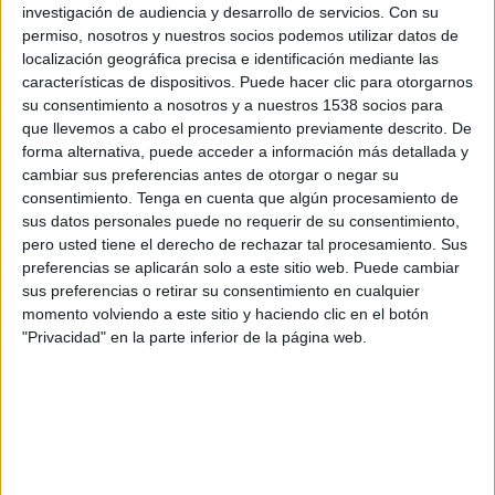
investigación de audiencia y desarrollo de servicios.
Con su
19:00
Leagues Cup
permiso, nosotros y nuestros socios podemos utilizar datos de
Cruz Azul
localización geográfica precisa e identificación mediante las
características de dispositivos. Puede hacer clic para otorgarnos
Chicago Fire
su consentimiento a nosotros y a nuestros 1538 socios para
que llevemos a cabo el procesamiento previamente descrito. De
Apple TV
forma alternativa, puede acceder a información más detallada y
cambiar sus preferencias antes de otorgar o negar su
consentimiento.
Tenga en cuenta que algún procesamiento de
Domingo, 16/8/2026
sus datos personales puede no requerir de su consentimiento,
16:00
MLS
pero usted tiene el derecho de rechazar tal procesamiento. Sus
preferencias se aplicarán solo a este sitio web. Puede cambiar
Chicago Fire
sus preferencias o retirar su consentimiento en cualquier
Portland Timbers
momento volviendo a este sitio y haciendo clic en el botón
"Privacidad" en la parte inferior de la página web.
Apple TV
Más días
DATOS ESTADÍSTICOS DEL EQUIPO CHICAGO FIRE EN
TELEVISIÓN EN HONDURAS