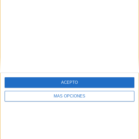
COMPETICIONES
VS Philadelphia
RIVALES
Union
RANKING POR EQUIPOS
Philadelphia Union
22 (8.73%)
New York City
18 (7.14%)
Columbus Crew
16 (6.35%)
Atlanta United
15 (5.95%)
DC United
15 (5.95%)
Ver ranking completo
RANKING POR COMPETICIONES
ACEPTO
MLS
242 (96.03%)
MÁS OPCIONES
Leagues Cup
7 (2.78%)
Generation Adidas Cup
1 (0.4%)
US Open Cup
1 (0.4%)
Amistoso
1 (0.4%)
Ver ranking completo