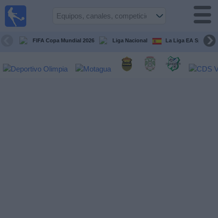
Fútbol en
Vivo
Honduras
FIFA Copa Mundial 2026
Liga Nacional
La Liga EA Sports
Guía de
Partidos
Televisados
Próximos
Partidos
Equipos
Competiciones
Canales
TV
Otros