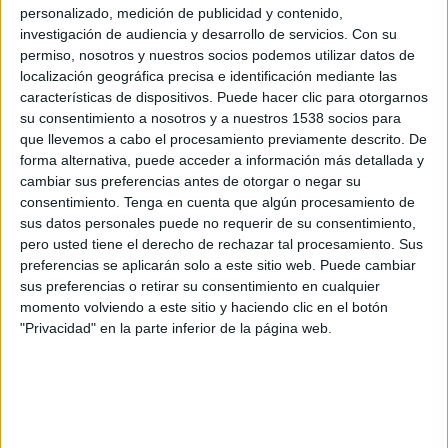
Stade Briochin
personalizado, medición de publicidad y contenido,
investigación de audiencia y desarrollo de servicios.
Con su
FIFA+
DAZN App Gratis (Ver gratis)
permiso, nosotros y nuestros socios podemos utilizar datos de
localización geográfica precisa e identificación mediante las
Sábado, 9/5/2026
características de dispositivos. Puede hacer clic para otorgarnos
11:30
su consentimiento a nosotros y a nuestros 1538 socios para
Ligue 3
que llevemos a cabo el procesamiento previamente descrito. De
FC Rouen
forma alternativa, puede acceder a información más detallada y
cambiar sus preferencias antes de otorgar o negar su
FC Versailles 78
consentimiento.
Tenga en cuenta que algún procesamiento de
FIFA+
DAZN App Gratis (Ver gratis)
sus datos personales puede no requerir de su consentimiento,
pero usted tiene el derecho de rechazar tal procesamiento. Sus
Viernes, 1/5/2026
preferencias se aplicarán solo a este sitio web. Puede cambiar
sus preferencias o retirar su consentimiento en cualquier
09:00
Ligue 3
momento volviendo a este sitio y haciendo clic en el botón
"Privacidad" en la parte inferior de la página web.
FC Versailles 78
US Orléans
FIFA+
DAZN App Gratis (Ver gratis)
Más días