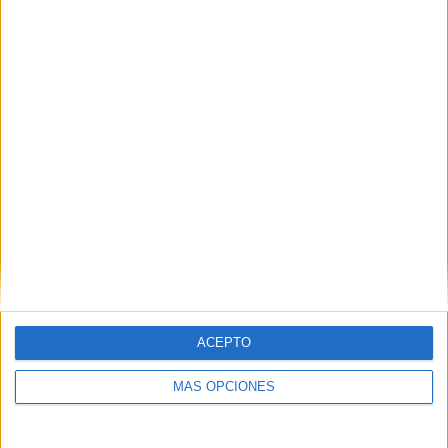
2
2
18
COMPETICIONES
VS Stade
RIVALES
Briochin
RANKING POR EQUIPOS
Stade Briochin
2 (5.88%)
Caen
2 (5.88%)
Aubagne FC
2 (5.88%)
Bourg en Bresse 01
2 (5.88%)
FC Fleury 91
2 (5.88%)
Ver ranking completo
RANKING POR COMPETICIONES
ACEPTO
Ligue 3
33 (97.06%)
Copa de Francia
1 (2.94%)
MÁS OPCIONES
Ver ranking completo