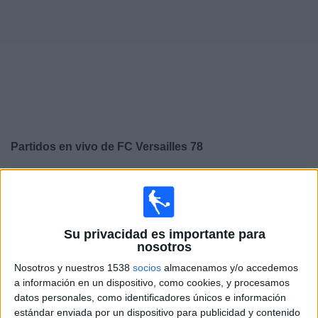
Deportes
Noticias
Widget
Partidos en vivo de
FC Versailles 78
×
FC Versailles 78: Actualmente no hay ningún partido en
vivo por TV. Puedes consultar el historial de partidos
emitidos anteriormente.
Su privacidad es importante para
nosotros
Viernes, 15/5/2026
Nosotros y nuestros 1538
socios
almacenamos y/o accedemos
11:30
Ligue 3
a información en un dispositivo, como cookies, y procesamos
datos personales, como identificadores únicos e información
FC Versailles 78
estándar enviada por un dispositivo para publicidad y contenido