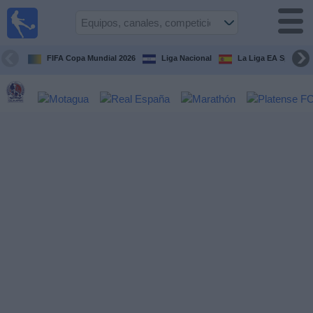
Fútbol en
Vivo
Honduras
FIFA Copa Mundial 2026
Liga Nacional
La Liga EA Sports
Guía de
Partidos
Televisados
Próximos
Partidos
Equipos
Competiciones
Canales
TV
Otros