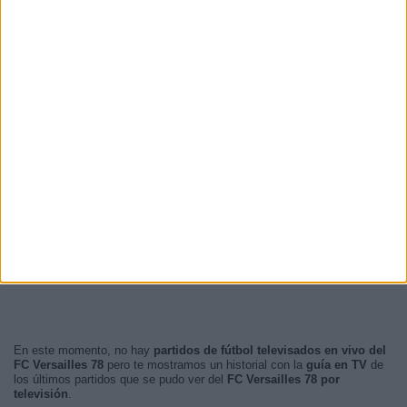
En este momento, no hay
partidos de fútbol televisados en vivo del
FC Versailles 78
pero te mostramos un historial con la
guía en TV
de
los últimos partidos que se pudo ver del
FC Versailles 78 por
televisión
.