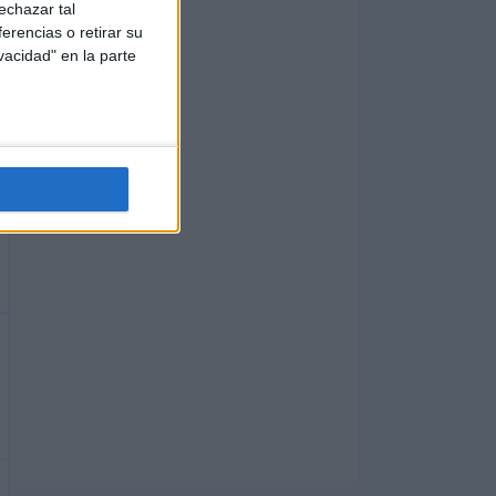
echazar tal
erencias o retirar su
vacidad" en la parte