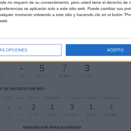
Superliga Turca
23 (100%)
de no requerir de su consentimiento, pero usted tiene el derecho de r
referencias se aplicarán solo a este sitio web. Puede cambiar sus pref
Ver ranking completo
alquier momento volviendo a este sitio y haciendo clic en el botón "Pri
 web.
ÁS OPCIONES
ACEPTO
PARTIDOS POR DÍA DE LA SEMANA
COLES
JUEVES
VIERNES
SÁBADO
DOMINGO
-
-
5
7
3
 %
- %
21.74%
30.43%
13.04%
Nº DE PARTIDOS POR MES
O
JUNIO
JULIO
AGOSTO
SEPTIEMBRE
OCTUBRE
NOVIEMBRE
DICIEMBRE
-
-
2
1
3
1
4
%
- %
- %
8.7%
4.35%
13.04%
4.35%
17.39%
RANKING POR FRANJA HORARIA