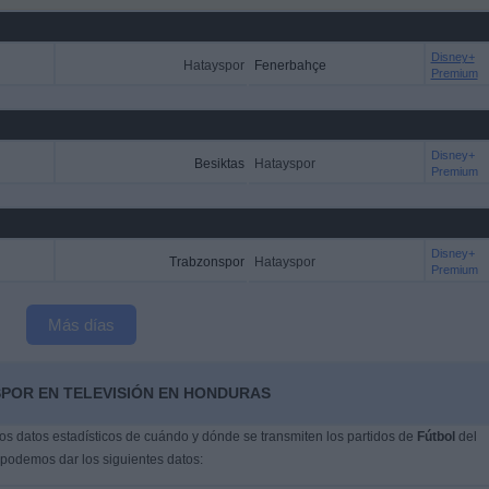
Disney+
Hatayspor
Fenerbahçe
Premium
Disney+
Besiktas
Hatayspor
Premium
Disney+
Trabzonspor
Hatayspor
Premium
Más días
SPOR EN TELEVISIÓN EN HONDURAS
s datos estadísticos de cuándo y dónde se transmiten los partidos de
Fútbol
del
 podemos dar los siguientes datos: