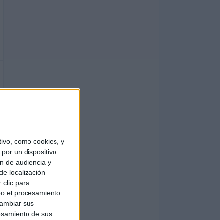
ivo, como cookies, y
por un dispositivo
ón de audiencia y
de localización
 clic para
bo el procesamiento
cambiar sus
esamiento de sus