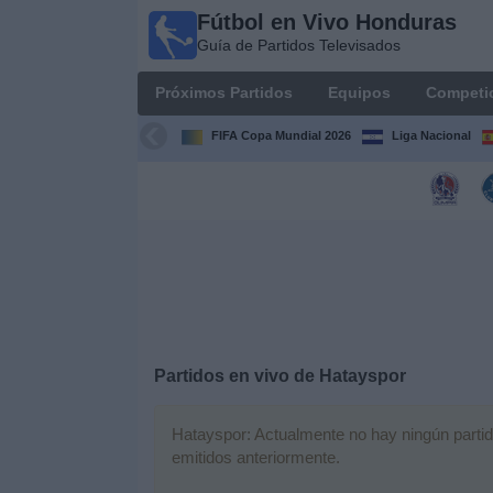
Fútbol en Vivo Honduras
Fútbol en
Guía de Partidos Televisados
Vivo
Honduras
Próximos Partidos
Equipos
Competi
Guía de
Partidos
FIFA Copa Mundial 2026
Liga Nacional
Televisados
Próximos
Partidos
Equipos
Competiciones
Partidos en vivo de
Hatayspor
Canales
TV
Hatayspor: Actualmente no hay ningún partido
emitidos anteriormente.
Otros