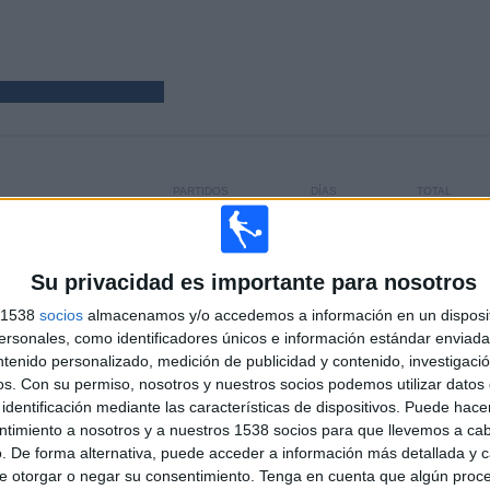
PARTIDOS
DÍAS
TOTAL
)
23
1455
2
CONSECUTIVOS
SIN PARTIDO
CANALES TV
DE PAGO
GRATUÍTO
Su privacidad es importante para nosotros
s 1538
socios
almacenamos y/o accedemos a información en un disposit
TOTAL
MÁXIMO
TOTAL
sonales, como identificadores únicos e información estándar enviada 
1
6
5
ntenido personalizado, medición de publicidad y contenido, investigaci
os.
Con su permiso, nosotros y nuestros socios podemos utilizar datos 
COMPETICIONES
VS Trabzonspor
RIVALES
identificación mediante las características de dispositivos. Puede hacer
ntimiento a nosotros y a nuestros 1538 socios para que llevemos a ca
RANKING POR COMPETICIONES
. De forma alternativa, puede acceder a información más detallada y 
e otorgar o negar su consentimiento.
Tenga en cuenta que algún proc