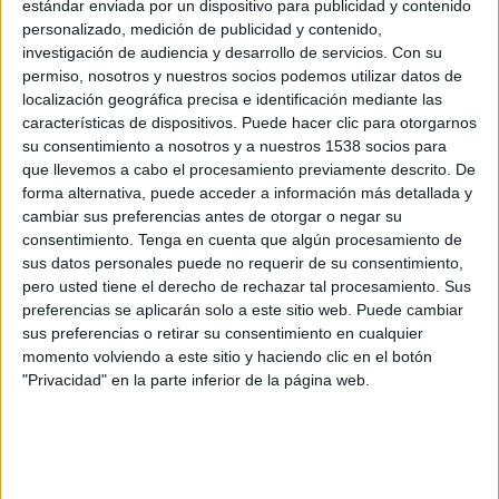
estándar enviada por un dispositivo para publicidad y contenido
Boston River
personalizado, medición de publicidad y contenido,
Antel TV Internacional
Disney+ Premium
investigación de audiencia y desarrollo de servicios.
Con su
permiso, nosotros y nuestros socios podemos utilizar datos de
Domingo, 26/7/2026
localización geográfica precisa e identificación mediante las
características de dispositivos. Puede hacer clic para otorgarnos
12:00
Liga AUF Uruguaya
su consentimiento a nosotros y a nuestros 1538 socios para
que llevemos a cabo el procesamiento previamente descrito. De
CA Cerro
forma alternativa, puede acceder a información más detallada y
Racing Club
cambiar sus preferencias antes de otorgar o negar su
Antel TV Internacional
Disney+ Premium
consentimiento.
Tenga en cuenta que algún procesamiento de
sus datos personales puede no requerir de su consentimiento,
pero usted tiene el derecho de rechazar tal procesamiento. Sus
Domingo, 12/7/2026
preferencias se aplicarán solo a este sitio web. Puede cambiar
15:30
Liga AUF Uruguaya
sus preferencias o retirar su consentimiento en cualquier
momento volviendo a este sitio y haciendo clic en el botón
Racing Club
"Privacidad" en la parte inferior de la página web.
Peñarol
Antel TV Internacional
Disney+ Premium
Más días