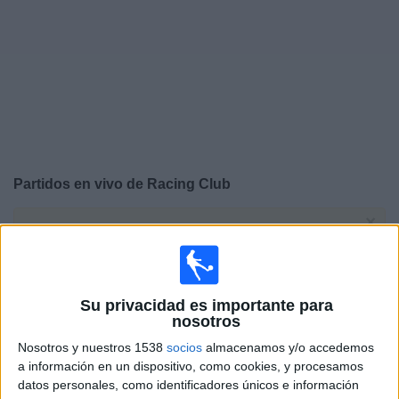
Deportes
Noticias
Widget
Partidos en vivo de
Racing Club
×
Racing Club: Actualmente no hay ningún partido en vivo
por TV. Puedes consultar el historial de partidos
emitidos anteriormente.
Su privacidad es importante para
Domingo, 2/8/2026
nosotros
Nosotros y nuestros 1538
socios
almacenamos y/o accedemos
09:00
Liga AUF Uruguaya
a información en un dispositivo, como cookies, y procesamos
Racing Club
datos personales, como identificadores únicos e información