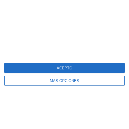
12
7
49
COMPETICIONES
VS Montenegro
RIVALES
RANKING POR EQUIPOS
Montenegro
7 (5.93%)
Alemania
5 (4.24%)
España
5 (4.24%)
Francia
4 (3.39%)
Armenia
4 (3.39%)
ACEPTO
Ver ranking completo
MÁS OPCIONES
RANKING POR COMPETICIONES
Eurocopa 2028
28 (23.73%)
FIFA Copa Mundial 2026
27 (22.88%)
UEFA Nations League
22 (18.64%)
Amistoso
13 (11.02%)
Europeo Sub-21
13 (11.02%)
Ver ranking completo