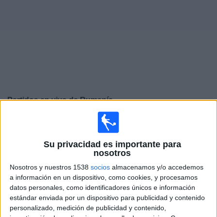
Deportes
Noticias
Widget
Partidos en vivo de
Rumanía
Viernes, 25/9/2026
12:45
UEFA Nations League
Su privacidad es importante para
Fase de grupos
nosotros
Suecia
Nosotros y nuestros 1538
socios
almacenamos y/o accedemos
a información en un dispositivo, como cookies, y procesamos
Rumanía
datos personales, como identificadores únicos e información
Canal por confirmar
estándar enviada por un dispositivo para publicidad y contenido
personalizado, medición de publicidad y contenido,
Lunes, 28/9/2026