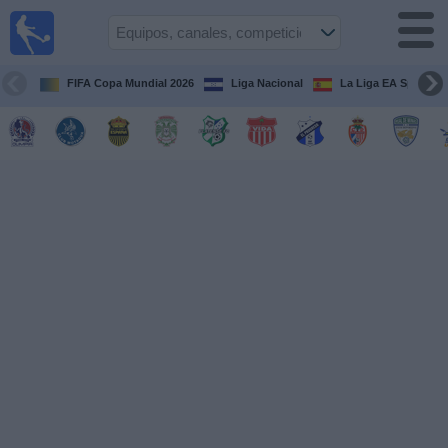
Fútbol en
Vivo
Honduras
FIFA Copa Mundial 2026
Liga Nacional
La Liga EA Sports
Guía de
Partidos
Televisados
Próximos
Partidos
Equipos
Competiciones
Canales
TV
Otros