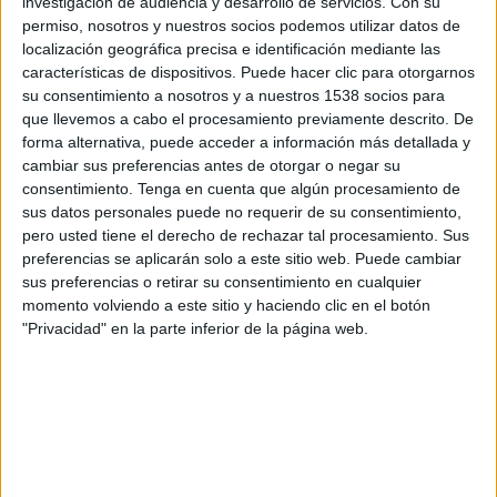
investigación de audiencia y desarrollo de servicios.
Con su
permiso, nosotros y nuestros socios podemos utilizar datos de
12:45
UEFA Nations League
localización geográfica precisa e identificación mediante las
Fase de grupos
características de dispositivos. Puede hacer clic para otorgarnos
su consentimiento a nosotros y a nuestros 1538 socios para
Rumanía
que llevemos a cabo el procesamiento previamente descrito. De
Bosnia
forma alternativa, puede acceder a información más detallada y
cambiar sus preferencias antes de otorgar o negar su
Canal por confirmar
consentimiento.
Tenga en cuenta que algún procesamiento de
sus datos personales puede no requerir de su consentimiento,
Viernes, 2/10/2026
pero usted tiene el derecho de rechazar tal procesamiento. Sus
12:45
UEFA Nations League
preferencias se aplicarán solo a este sitio web. Puede cambiar
Fase de grupos
sus preferencias o retirar su consentimiento en cualquier
momento volviendo a este sitio y haciendo clic en el botón
Polonia
"Privacidad" en la parte inferior de la página web.
Rumanía
Canal por confirmar
Más días