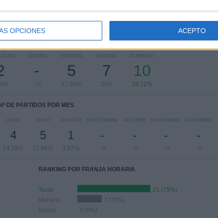
ÁS OPCIONES
ACEPTO
PARTIDOS POR DÍA DE LA SEMANA
COLES
JUEVES
VIERNES
SÁBADO
DOMINGO
2
-
5
7
10
14%
- %
17.86%
25%
35.71%
Nº DE PARTIDOS POR MES
JUNIO
JULIO
AGOSTO
SEPTIEMBRE
OCTUBRE
NOVIEMBRE
DICIEMBRE
4
5
1
-
-
-
-
14.29%
17.86%
3.57%
- %
- %
- %
- %
RANKING POR FRANJA HORARIA
Tarde
21 (75%)
Mañana
7 (25%)
Noche
0 (0%)