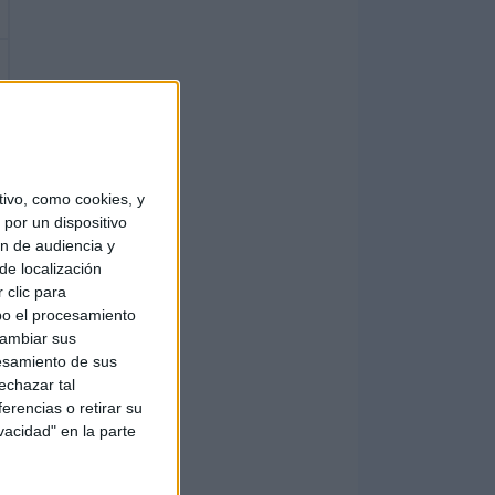
ivo, como cookies, y
por un dispositivo
ón de audiencia y
de localización
 clic para
bo el procesamiento
cambiar sus
esamiento de sus
echazar tal
erencias o retirar su
vacidad" en la parte