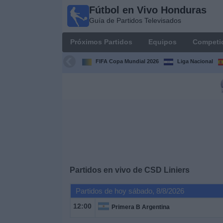
Fútbol en Vivo Honduras
Fútbol en
Guía de Partidos Televisados
Vivo
Honduras
Próximos Partidos
Equipos
Competi
Guía de
Partidos
FIFA Copa Mundial 2026
Liga Nacional
Televisados
Próximos
Partidos
Equipos
Competiciones
Partidos en vivo de
CSD Liniers
Canales
Partidos de hoy sábado, 8/8/2026
TV
12:00
Primera B Argentina
Otros