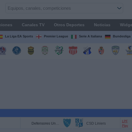
ciones
Canales TV
Otros Deportes
Noticias
Widge
La Liga EA Sports
Premier League
Serie A Italiana
Bundesliga
LPF
Defensores Unidos
CSD Liniers
Play