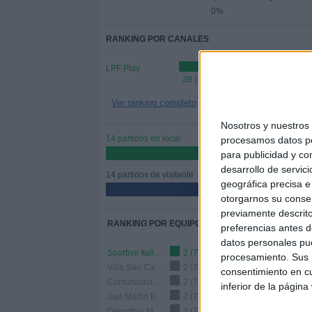
0%
RANKING POR CANALES
LPF Play
28 (100%)
Ver ranking completo
Nosotros y nuestro
14 partidos en local
procesamos datos per
50%
para publicidad y co
desarrollo de servici
14 partidos de visitante
geográfica precisa e 
50%
otorgarnos su conse
previamente descrito
RANKING POR EQUIPOS
preferencias antes d
datos personales pue
Sportivo Italiano
2 (7.14%)
procesamiento. Sus p
Villa San Carlos
2 (7.14%)
consentimiento en cu
Comunicaciones
2 (7.14%)
inferior de la página
San Martín Burzaco
2 (7.14%)
Deportivo Merlo
2 (7.14%)