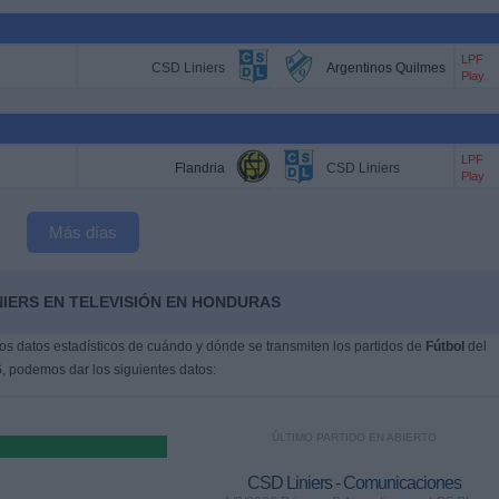
LPF
CSD Liniers
Argentinos Quilmes
Play
LPF
Flandria
CSD Liniers
Play
Más días
NIERS EN TELEVISIÓN EN HONDURAS
s datos estadísticos de cuándo y dónde se transmiten los partidos de
Fútbol
del
6
, podemos dar los siguientes datos:
ÚLTIMO PARTIDO EN ABIERTO
CSD Liniers - Comunicaciones