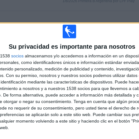
1/8/2026 Primera B Argentina por LPF Play
PARTIDOS
DÍAS
TOTAL
0
6
1
CONSECUTIVOS
SIN PARTIDO
CANALES TV
Su privacidad es importante para nosotros
DE PAGO
GRATUÍTO
s 1538
socios
almacenamos y/o accedemos a información en un disposit
sonales, como identificadores únicos e información estándar enviada 
TOTAL
MÁXIMO
TOTAL
ntenido personalizado, medición de publicidad y contenido, investigaci
1
2
21
os.
Con su permiso, nosotros y nuestros socios podemos utilizar datos 
identificación mediante las características de dispositivos. Puede hacer
COMPETICIONES
VS Sportivo
RIVALES
Italiano
ntimiento a nosotros y a nuestros 1538 socios para que llevemos a ca
. De forma alternativa, puede acceder a información más detallada y 
RANKING POR COMPETICIONES
e otorgar o negar su consentimiento.
Tenga en cuenta que algún proc
de no requerir de su consentimiento, pero usted tiene el derecho de r
Primera B Argentina
28 (100%)
referencias se aplicarán solo a este sitio web. Puede cambiar sus pref
alquier momento volviendo a este sitio y haciendo clic en el botón "Pri
Ver ranking completo
 web.