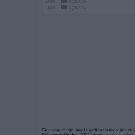
10:00
3 (10.71%)
16:00
3 (10.71%)
En este momento,
hay 14 partidos televisados en 
Defensores Unidos - CSD Liniers
que se disputará