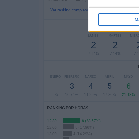
Ver ranking completo
M
Nº DE 
LUNES
MARTES
MIÉR
2
2
7.14%
7.14%
7.
ENERO
FEBRERO
MARZO
ABRIL
MAYO
-
3
4
5
6
- %
10.71%
14.29%
17.86%
21.43%
RANKING POR HORAS
12:30
8 (28.57%)
12:00
5 (17.86%)
13:00
4 (14.29%)