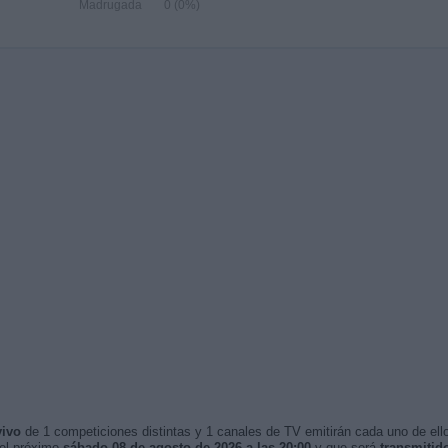
Madrugada
0 (0%)
vivo
de 1 competiciones distintas y 1 canales de TV emitirán cada uno de ello
 el próximo
sábado 08 de agosto de 2026 a las 20:00
y que será
transmitid