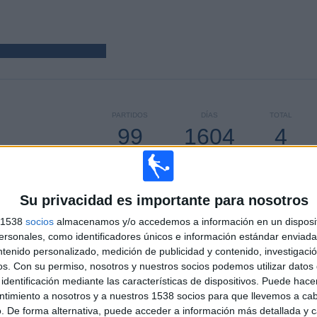
PARTIDOS
DÍAS
TOTAL
99
1604
4
CONSECUTIVOS
SIN PARTIDO
CANALES TV
DE PAGO
GRATUÍTO
Su privacidad es importante para nosotros
s 1538
socios
almacenamos y/o accedemos a información en un disposit
sonales, como identificadores únicos e información estándar enviada 
TOTAL
MÁXIMO
TOTAL
3
8
31
ntenido personalizado, medición de publicidad y contenido, investigaci
os.
Con su permiso, nosotros y nuestros socios podemos utilizar datos 
COMPETICIONES
VS
RIVALES
identificación mediante las características de dispositivos. Puede hacer
Independiente
ntimiento a nosotros y a nuestros 1538 socios para que llevemos a ca
Juniors
. De forma alternativa, puede acceder a información más detallada y 