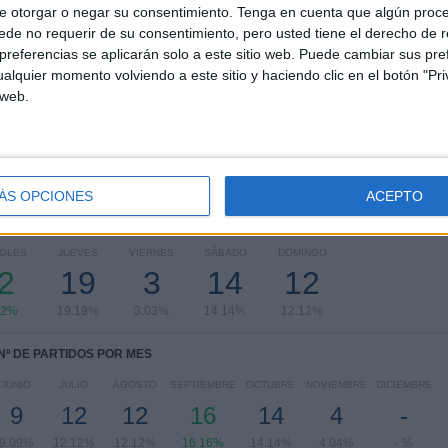
e otorgar o negar su consentimiento.
RANKING POR COMPETICIONES
Tenga en cuenta que algún proc
de no requerir de su consentimiento, pero usted tiene el derecho de r
referencias se aplicarán solo a este sitio web. Puede cambiar sus pref
Liga Pro Serie B
69 (69.7%)
alquier momento volviendo a este sitio y haciendo clic en el botón "Pri
Liga Pro Ecuador
29 (29.29%)
 web.
Amistoso
1 (1.01%)
Ver ranking completo
ÁS OPCIONES
ACEPTO
PARTIDOS POR DÍA DE LA SEMANA
COLES
JUEVES
VIERNES
SÁBADO
DOMINGO
2
19
3
14
12
22%
19.19%
3.03%
14.14%
12.12%
Nº DE PARTIDOS POR MES
JUNIO
JULIO
AGOSTO
SEPTIEMBRE
OCTUBRE
NOVIEMBRE
DICIEMBRE
9
12
12
16
14
4
-
9.09%
12.12%
12.12%
16.16%
14.14%
4.04%
- %