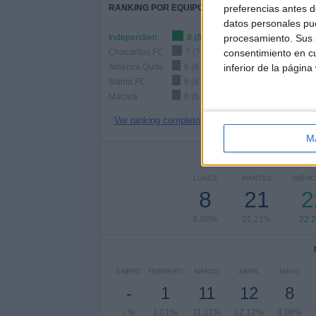
RANKING POR EQUIPOS
preferencias antes d
datos personales pue
Independiente Juniors
8 (8.08%)
procesamiento. Sus p
Chacaritas FC
7 (7.07%)
consentimiento en cu
América Quito
6 (6.06%)
inferior de la página
Manta FC
6 (6.06%)
Macará
6 (6.06%)
Ver ranking completo
M
Nº DE 
LUNES
MARTES
MIÉR
8
21
2
8.08%
21.21%
22.
ENERO
FEBRERO
MARZO
ABRIL
MAYO
-
1
11
12
8
- %
1.01%
11.11%
12.12%
8.08%