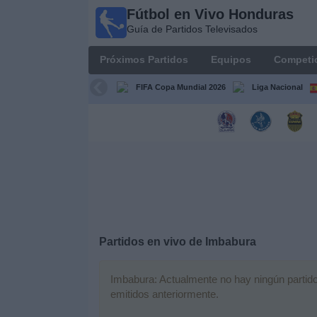
Fútbol en Vivo Honduras
Fútbol en
Guía de Partidos Televisados
Vivo
Honduras
Próximos Partidos
Equipos
Competi
Guía de
Partidos
FIFA Copa Mundial 2026
Liga Nacional
Televisados
Próximos
Partidos
Equipos
Competiciones
Partidos en vivo de
Imbabura
Canales
TV
Imbabura: Actualmente no hay ningún partido 
emitidos anteriormente.
Otros