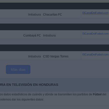
ElCanalDelFutbol.com
Imbabura
Chacaritas FC
ElCanalDelFutbol.com
Cumbayá FC
Imbabura
ElCanalDelFutbol.com
Imbabura
CSD Vargas Torres
Más días
URA EN TELEVISIÓN EN HONDURAS
s datos estadísticos de cuándo y dónde se transmiten los partidos de
Fútbol
del
podemos dar los siguientes datos: