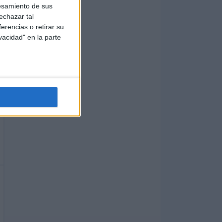
esamiento de sus
echazar tal
erencias o retirar su
vacidad" en la parte