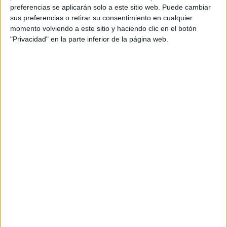
Miércoles, 14/1/2026
preferencias se aplicarán solo a este sitio web. Puede cambiar
10:00
Copa Africana de Naciones
sus preferencias o retirar su consentimiento en cualquier
Semifinales
momento volviendo a este sitio y haciendo clic en el botón
"Privacidad" en la parte inferior de la página web.
Senegal
Egipto
Claro Sports
Clarosports.com
Claro Sports Fans YouTube
Claro Sports YouTube
13:00
Copa Africana de Naciones
Semifinales
Nigeria
Marruecos
Claro Sports
Clarosports.com
Claro Sports Fans YouTube
Claro Sports YouTube