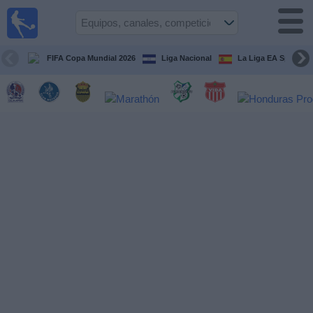
Fútbol en
Vivo
Honduras
FIFA Copa Mundial 2026
Liga Nacional
La Liga EA Sports
Guía de
Partidos
Televisados
Próximos
Partidos
Equipos
Competiciones
Canales
TV
Otros