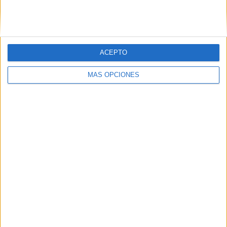
Egipto
14 (17.5%)
Senegal
12 (15%)
Camerún
11 (13.75%)
Nigeria
11 (13.75%)
Marruecos
10 (12.5%)
ACEPTO
Ver ranking completo
MÁS OPCIONES
Ranking equipos por nº de partidos en abierto
Egipto
7 (8.75%)
Nigeria
7 (8.75%)
Marruecos
5 (6.25%)
Senegal
5 (6.25%)
Camerún
4 (5%)
Ver ranking completo
Ranking equipos por nº de partidos Local
Senegal
9 (11.25%)