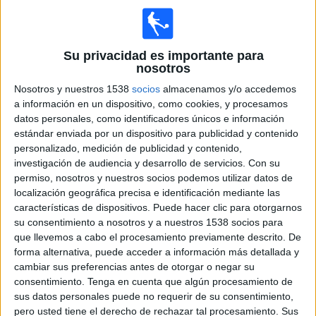
Senegal
Su privacidad es importante para
Marruecos
nosotros
Claro Sports
Clarosports.com
Nosotros y nuestros 1538
socios
almacenamos y/o accedemos
Claro Sports Fans YouTube
Claro Sports YouTube
a información en un dispositivo, como cookies, y procesamos
datos personales, como identificadores únicos e información
Sábado, 17/1/2026
estándar enviada por un dispositivo para publicidad y contenido
personalizado, medición de publicidad y contenido,
09:00
Copa Africana de Naciones
investigación de audiencia y desarrollo de servicios.
Con su
3er Puesto
permiso, nosotros y nuestros socios podemos utilizar datos de
localización geográfica precisa e identificación mediante las
características de dispositivos. Puede hacer clic para otorgarnos
su consentimiento a nosotros y a nuestros 1538 socios para
Egipto
que llevemos a cabo el procesamiento previamente descrito. De
Nigeria
forma alternativa, puede acceder a información más detallada y
Claro Sports
Clarosports.com
cambiar sus preferencias antes de otorgar o negar su
consentimiento.
Tenga en cuenta que algún procesamiento de
Claro Sports Fans YouTube
Claro Sports YouTube
sus datos personales puede no requerir de su consentimiento,
pero usted tiene el derecho de rechazar tal procesamiento. Sus