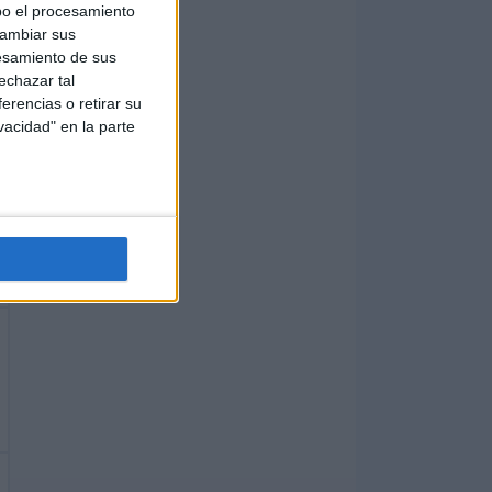
bo el procesamiento
cambiar sus
esamiento de sus
echazar tal
erencias o retirar su
vacidad" en la parte