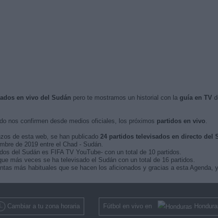
isados en vivo del Sudán
pero te mostramos un historial con la
guía en TV
de
o nos confirmen desde medios oficiales, los próximos
partidos en vivo
.
nzos de esta web, se han publicado
24 partidos televisados en directo del
iembre de 2019 entre el Chad - Sudán.
idos del Sudán es FIFA TV YouTube- con un total de 10 partidos.
ue más veces se ha televisado el Sudán con un total de 16 partidos.
ntas más habituales que se hacen los aficionados y gracias a esta Agenda, y
Cambiar a tu zona horaria
Fútbol en vivo en
Hondura