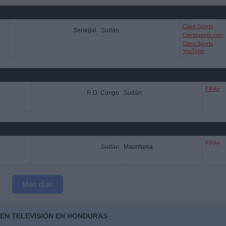
Claro Sports
Senegal
Sudán
Clarosports.com
Claro Sports
YouTube
FIFA+
R.D. Congo
Sudán
FIFA+
Sudán
Mauritania
Más días
 EN TELEVISIÓN EN HONDURAS