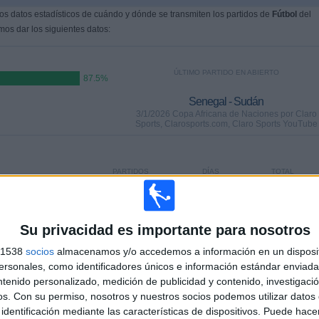
s datos estadísticos de cuándo y dónde se transmiten los partidos de
Fútbol
del
mos dar los siguientes datos:
ÚLTIMO PARTIDO EN ABIERTO
87.5%
Senegal - Sudán
3/1/2026 Copa Africana de Naciones por Claro
Sports, Clarosports.com, Claro Sports YouTube
PARTIDOS
DÍAS
TOTAL
0
215
7
CONSECUTIVOS
SIN PARTIDO
CANALES TV
DE PAGO
GRATUÍTO
Su privacidad es importante para nosotros
s 1538
socios
almacenamos y/o accedemos a información en un disposit
sonales, como identificadores únicos e información estándar enviada 
ntenido personalizado, medición de publicidad y contenido, investigaci
os.
Con su permiso, nosotros y nuestros socios podemos utilizar datos 
TOTAL
MÁXIMO
TOTAL
identificación mediante las características de dispositivos. Puede hacer