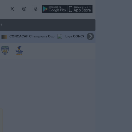
t
CONCACAF Champions Cup
Liga CONCACAF
Champions Leagu