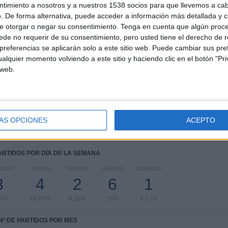
3
3
14
ntimiento a nosotros y a nuestros 1538 socios para que llevemos a ca
. De forma alternativa, puede acceder a información más detallada y 
COMPETICIONES
VS Senegal
RIVALES
e otorgar o negar su consentimiento.
Tenga en cuenta que algún proc
de no requerir de su consentimiento, pero usted tiene el derecho de r
RANKING POR COMPETICIONES
referencias se aplicarán solo a este sitio web. Puede cambiar sus pref
alquier momento volviendo a este sitio y haciendo clic en el botón "Pri
FIFA Copa Mundial 2026
16 (66.67%)
 web.
FIFA Copa Árabe
4 (16.67%)
Copa Africana de Naciones
4 (16.67%)
Ver ranking completo
ÁS OPCIONES
ACEPTO
PARTIDOS POR DÍA DE LA SEMANA
COLES
JUEVES
VIERNES
SÁBADO
DOMINGO
3
4
2
6
1
.5%
16.67%
8.33%
25%
4.17%
Nº DE PARTIDOS POR MES