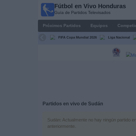
Fútbol en Vivo Honduras
Fútbol en
Guía de Partidos Televisados
Vivo
Honduras
Próximos Partidos
Equipos
Competi
Guía de
Partidos
FIFA Copa Mundial 2026
Liga Nacional
Televisados
Próximos
Partidos
Equipos
Competiciones
Partidos en vivo de
Sudán
Canales
TV
Sudán: Actualmente no hay ningún partido en 
anteriormente.
Otros