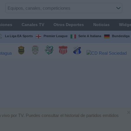
ciones
Canales TV
Otros Deportes
Noticias
Widge
La Liga EA Sports
Premier League
Serie A Italiana
Bundesliga
×
vivo por TV. Puedes consultar el historial de partidos emitidos