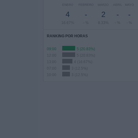
ENERO
FEBRERO
MARZO
ABRIL
MAYO
4
-
2
-
-
16.67%
- %
8.33%
- %
- %
RANKING POR HORAS
09:00
5 (20.83%)
12:00
5 (20.83%)
13:00
4 (16.67%)
07:00
3 (12.5%)
10:00
3 (12.5%)