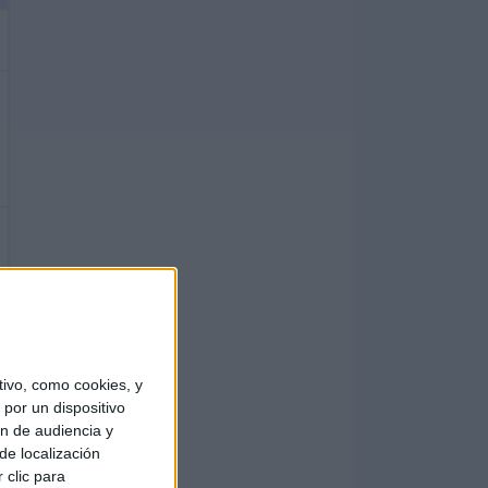
ivo, como cookies, y
por un dispositivo
ón de audiencia y
de localización
 clic para