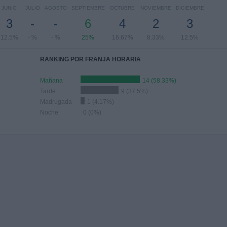
JUNIO
JULIO
AGOSTO
SEPTIEMBRE
OCTUBRE
NOVIEMBRE
DICIEMBRE
3
-
-
6
4
2
3
12.5%
- %
- %
25%
16.67%
8.33%
12.5%
RANKING POR FRANJA HORARIA
Mañana
14 (58.33%)
Tarde
9 (37.5%)
Madrugada
1 (4.17%)
Noche
0 (0%)