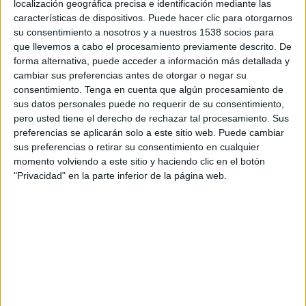
localización geográfica precisa e identificación mediante las
Monopoli
características de dispositivos. Puede hacer clic para otorgarnos
OneFootball PPV
su consentimiento a nosotros y a nuestros 1538 socios para
que llevemos a cabo el procesamiento previamente descrito. De
forma alternativa, puede acceder a información más detallada y
DATOS ESTADÍSTICOS DEL EQUIPO MONOPOLI EN
cambiar sus preferencias antes de otorgar o negar su
TELEVISIÓN EN HONDURAS
consentimiento.
Tenga en cuenta que algún procesamiento de
sus datos personales puede no requerir de su consentimiento,
A fecha de hoy
6/8/2026
y desde que esta web recoge los datos
pero usted tiene el derecho de rechazar tal procesamiento. Sus
estadísticos de cuándo y dónde se transmiten los partidos de
Fútbol
del
preferencias se aplicarán solo a este sitio web. Puede cambiar
equipo
Monopoli
en
Honduras
, que fue el
1/5/2022
, podemos dar los
sus preferencias o retirar su consentimiento en cualquier
siguientes datos:
momento volviendo a este sitio y haciendo clic en el botón
"Privacidad" en la parte inferior de la página web.
26
PARTIDOS TELEVISADOS
11 partidos en abierto
42.31%
15 partidos de pago
57.69%
ÚLTIMO PARTIDO EN ABIERTO