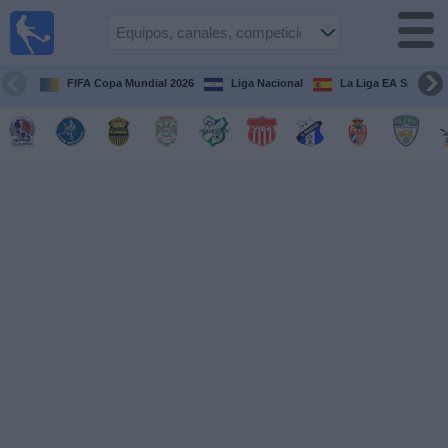
Fútbol en
Vivo
Honduras
FIFA Copa Mundial 2026
Liga Nacional
La Liga EA Sports
Guía de
Partidos
Televisados
Próximos
Partidos
Equipos
Competiciones
Canales
TV
Otros