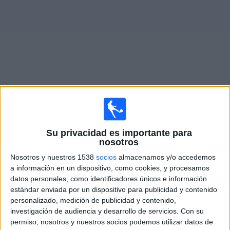
Deportes
Noticias
Widget
Partidos en vivo de
Monopoli
×
Su privacidad es importante para
Monopoli: Actualmente no hay ningún partido en vivo
nosotros
por TV. Puedes consultar el historial de partidos
emitidos anteriormente.
Nosotros y nuestros 1538
socios
almacenamos y/o accedemos
a información en un dispositivo, como cookies, y procesamos
datos personales, como identificadores únicos e información
Domingo, 22/2/2026
estándar enviada por un dispositivo para publicidad y contenido
personalizado, medición de publicidad y contenido,
06:30
Serie C
investigación de audiencia y desarrollo de servicios.
Con su
Salernitana
permiso, nosotros y nuestros socios podemos utilizar datos de