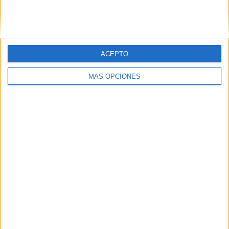
Nº DE PARTIDOS POR DÍA DE LA SEMANA
LUNES
MARTES
MIÉRCOLES
JUEVES
VIERNES
6
2
3
3
-
ACEPTO
23.08%
7.69%
11.54%
11.54%
- %
MÁS OPCIONES
SÁBADO
DOMINGO
2
10
7.69%
38.46%
Nº DE PARTIDOS POR MES
ENERO
FEBRERO
MARZO
ABRIL
MAYO
JUNIO
JULIO
4
3
-
2
6
-
-
15.38%
11.54%
- %
7.69%
23.08%
- %
- %
AGOSTO
SEPTIEMBRE
OCTUBRE
NOVIEMBRE
DICIEMBRE
-
2
3
3
3