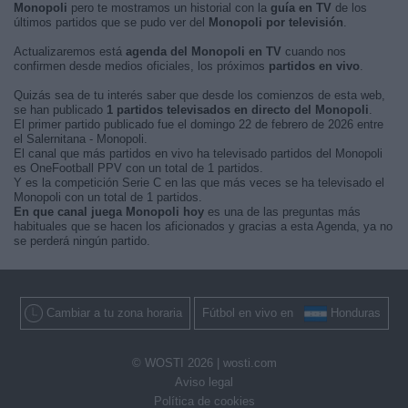
Monopoli
pero te mostramos un historial con la
guía en TV
de los
últimos partidos que se pudo ver del
Monopoli por televisión
.
Actualizaremos está
agenda del Monopoli en TV
cuando nos
confirmen desde medios oficiales, los próximos
partidos en vivo
.
Quizás sea de tu interés saber que desde los comienzos de esta web,
se han publicado
1 partidos televisados en directo del Monopoli
.
El primer partido publicado fue el domingo 22 de febrero de 2026 entre
el Salernitana - Monopoli.
El canal que más partidos en vivo ha televisado partidos del Monopoli
es OneFootball PPV con un total de 1 partidos.
Y es la competición Serie C en las que más veces se ha televisado el
Monopoli con un total de 1 partidos.
En que canal juega Monopoli hoy
es una de las preguntas más
habituales que se hacen los aficionados y gracias a esta Agenda, ya no
se perderá ningún partido.
Cambiar a tu zona horaria
Fútbol en vivo en
Honduras
© WOSTI 2026 |
wosti.com
Aviso legal
Política de cookies