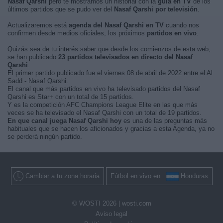
Nasaf Qarshi
pero te mostramos un historial con la
guía en TV
de los
últimos partidos que se pudo ver del
Nasaf Qarshi por televisión
.
Actualizaremos está
agenda del Nasaf Qarshi en TV
cuando nos
confirmen desde medios oficiales, los próximos
partidos en vivo
.
Quizás sea de tu interés saber que desde los comienzos de esta web,
se han publicado
23 partidos televisados en directo del Nasaf
Qarshi
.
El primer partido publicado fue el viernes 08 de abril de 2022 entre el Al
Sadd - Nasaf Qarshi.
El canal que más partidos en vivo ha televisado partidos del Nasaf
Qarshi es Star+ con un total de 15 partidos.
Y es la competición AFC Champions League Elite en las que más
veces se ha televisado el Nasaf Qarshi con un total de 19 partidos.
En que canal juega Nasaf Qarshi hoy
es una de las preguntas más
habituales que se hacen los aficionados y gracias a esta Agenda, ya no
se perderá ningún partido.
Cambiar a tu zona horaria
Fútbol en vivo en
Honduras
© WOSTI 2026 |
wosti.com
Aviso legal