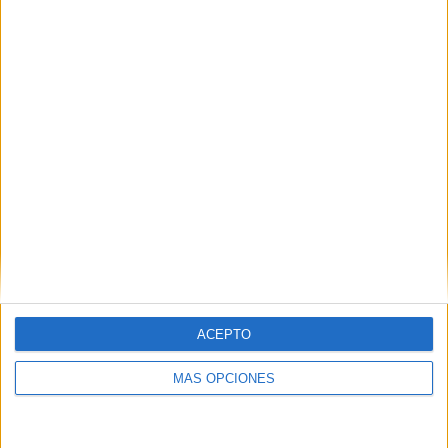
TOTAL
MÁXIMO
TOTAL
2
4
14
COMPETICIONES
VS Al Sadd
RIVALES
RANKING POR EQUIPOS
Al Sadd
4 (17.39%)
Al Faisaly FC
2 (8.7%)
Al Wehdat
2 (8.7%)
Al Faisaly
2 (8.7%)
Sharjah FC
2 (8.7%)
Ver ranking completo
RANKING POR COMPETICIONES
ACEPTO
AFC Champions League Elite
19 (82.61%)
MÁS OPCIONES
AFC Champions League Two
4 (17.39%)
Ver ranking completo