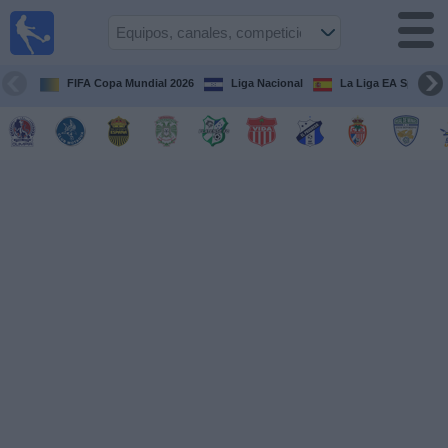
Fútbol en
Vivo
Honduras
FIFA Copa Mundial 2026
Liga Nacional
La Liga EA Sports
Guía de
Partidos
Televisados
Próximos
Partidos
Equipos
Competiciones
Canales
TV
Otros