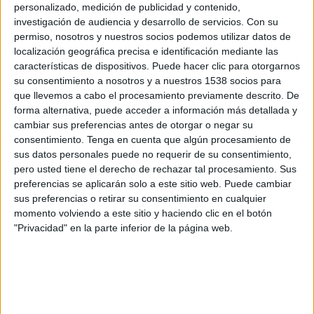
Nasaf Qarshi
personalizado, medición de publicidad y contenido,
investigación de audiencia y desarrollo de servicios.
Con su
ESPN 2
Disney+ Premium
permiso, nosotros y nuestros socios podemos utilizar datos de
localización geográfica precisa e identificación mediante las
Lunes, 3/11/2025
características de dispositivos. Puede hacer clic para otorgarnos
su consentimiento a nosotros y a nuestros 1538 socios para
06:45
AFC Champions League Elite
que llevemos a cabo el procesamiento previamente descrito. De
Nasaf Qarshi
forma alternativa, puede acceder a información más detallada y
cambiar sus preferencias antes de otorgar o negar su
Al Wahda
consentimiento.
Tenga en cuenta que algún procesamiento de
Football Australia YouTube
sus datos personales puede no requerir de su consentimiento,
pero usted tiene el derecho de rechazar tal procesamiento. Sus
Lunes, 29/9/2025
preferencias se aplicarán solo a este sitio web. Puede cambiar
sus preferencias o retirar su consentimiento en cualquier
07:45
AFC Champions League Elite
momento volviendo a este sitio y haciendo clic en el botón
"Privacidad" en la parte inferior de la página web.
Nasaf Qarshi
Al Hilal
Disney+ Premium
Disney+ Estándar
ESPN
Más días