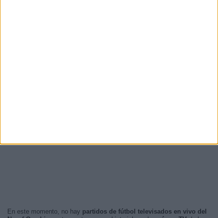
En este momento, no hay
partidos de fútbol televisados en vivo del