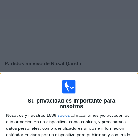
Deportes
Noticias
Widget
Partidos en vivo de
Nasaf Qarshi
×
Nasaf Qarshi: Actualmente no hay ningún partido en
vivo por TV. Puedes consultar el historial de partidos
emitidos anteriormente.
Su privacidad es importante para
nosotros
Martes, 23/12/2025
Nosotros y nuestros 1538
socios
almacenamos y/o accedemos
11:15
AFC Champions League Elite
a información en un dispositivo, como cookies, y procesamos
datos personales, como identificadores únicos e información
Al-Ittihad Jeddah Club
estándar enviada por un dispositivo para publicidad y contenido