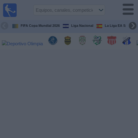
Fútbol en
Vivo
Honduras
FIFA Copa Mundial 2026
Liga Nacional
La Liga EA Sports
Guía de
Partidos
Televisados
Próximos
Partidos
Equipos
Competiciones
Canales
TV
Otros