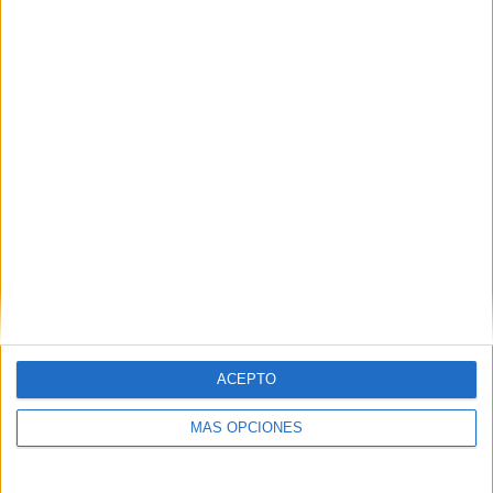
50%
TOTAL
MÁXIMO
TOTAL
2
4
14
COMPETICIONES
VS Vissel Kobe
RIVALES
RANKING POR EQUIPOS
Vissel Kobe
4 (18.18%)
Yokohama F. Marinos
3 (13.64%)
Kitchee
2 (9.09%)
Chiangrai United
2 (9.09%)
Johor Darul Takzim
2 (9.09%)
Ver ranking completo
RANKING POR COMPETICIONES
ACEPTO
AFC Champions League Elite
17 (77.27%)
MÁS OPCIONES
Chinese Super League
5 (22.73%)
Ver ranking completo