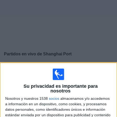
Deportes
Noticias
Widget
Partidos en vivo de
Shanghai Port
×
Shanghai Port: Actualmente no hay ningún partido en
vivo por TV. Puedes consultar el historial de partidos
emitidos anteriormente.
Su privacidad es importante para
nosotros
Martes, 9/12/2025
Nosotros y nuestros 1538
socios
almacenamos y/o accedemos
05:15
AFC Champions League Elite
a información en un dispositivo, como cookies, y procesamos
datos personales, como identificadores únicos e información
Johor Darul Takzim
estándar enviada por un dispositivo para publicidad y contenido