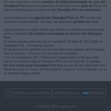
En este momento, no hay
partidos de fútbol televisados en vivo del
Shanghai Port
pero te mostramos un historial con la
guía en TV
de los
últimos partidos que se pudo ver del
Shanghai Port por televisión
.
Actualizaremos está
agenda del Shanghai Port en TV
cuando nos
confirmen desde medios oficiales, los próximos
partidos en vivo
.
Quizás sea de tu interés saber que desde los comienzos de esta web,
se han publicado
22 partidos televisados en directo del Shanghai
Port
.
El primer partido publicado fue el viernes 07 de abril de 2017 entre el
Shanghai Port - Shandong Taishan.
El canal que más partidos en vivo ha televisado partidos del Shanghai
Port es Disney+ Premium con un total de 8 partidos.
Y es la competición AFC Champions League Elite en las que más
veces se ha televisado el Shanghai Port con un total de 17 partidos.
En que canal juega Shanghai Port hoy
es una de las preguntas más
habituales que se hacen los aficionados y gracias a esta Agenda, ya no
se perderá ningún partido.
Cambiar a tu zona horaria
Fútbol en vivo en
Honduras
© WOSTI 2026 |
wosti.com