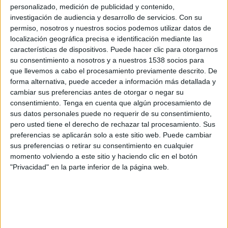
Shanghai Port
personalizado, medición de publicidad y contenido,
investigación de audiencia y desarrollo de servicios.
Con su
Disney+ Premium
permiso, nosotros y nuestros socios podemos utilizar datos de
localización geográfica precisa e identificación mediante las
Miércoles, 17/9/2025
características de dispositivos. Puede hacer clic para otorgarnos
06:15
AFC Champions League Elite
su consentimiento a nosotros y a nuestros 1538 socios para
que llevemos a cabo el procesamiento previamente descrito. De
Shanghai Port
forma alternativa, puede acceder a información más detallada y
cambiar sus preferencias antes de otorgar o negar su
Vissel Kobe
consentimiento.
Tenga en cuenta que algún procesamiento de
Disney+ Premium
sus datos personales puede no requerir de su consentimiento,
pero usted tiene el derecho de rechazar tal procesamiento. Sus
Martes, 11/3/2025
preferencias se aplicarán solo a este sitio web. Puede cambiar
sus preferencias o retirar su consentimiento en cualquier
03:00
AFC Champions League Elite
momento volviendo a este sitio y haciendo clic en el botón
1/8 de final
"Privacidad" en la parte inferior de la página web.
Yokohama F. Marinos
Shanghai Port
Disney+ Premium