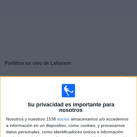
Deportes
Noticias
Widget
Partidos en vivo de
Lebanon
×
Lebanon: Actualmente no hay ningún partido en vivo por
TV. Puedes consultar el historial de partidos emitidos
anteriormente.
Su privacidad es importante para
nosotros
Martes, 13/1/2026
Nosotros y nuestros 1538
socios
almacenamos y/o accedemos
04:30
AFC U23 Asian Cup
a información en un dispositivo, como cookies, y procesamos
datos personales, como identificadores únicos e información
Irán