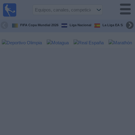
Fútbol en
Vivo
Honduras
FIFA Copa Mundial 2026
Liga Nacional
La Liga EA Sports
Guía de
Partidos
Televisados
Próximos
Partidos
Equipos
Competiciones
Canales
TV
Otros