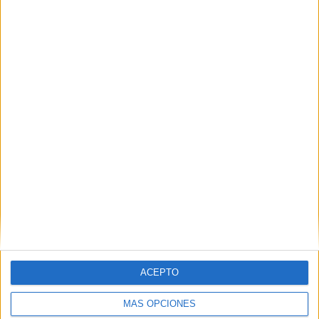
TOTAL
MÁXIMO
TOTAL
6
3
17
COMPETICIONES
VS Irán
RIVALES
RANKING POR EQUIPOS
Irán
3 (15%)
Corea del Sur
2 (10%)
EAU
1 (5%)
Egipto
1 (5%)
Catar
1 (5%)
Ver ranking completo
RANKING POR COMPETICIONES
FIFA Copa Mundial 2026
5 (25%)
ACEPTO
FIFA Copa Árabe
4 (20%)
AFC Copa Asia Sub-17
4 (20%)
MÁS OPCIONES
AFC Copa Asia
3 (15%)