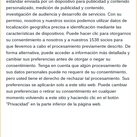
estándar enviada por un dispositivo para publicidad y contenido
Líbano
personalizado, medición de publicidad y contenido,
OneFootball
investigación de audiencia y desarrollo de servicios.
Con su
permiso, nosotros y nuestros socios podemos utilizar datos de
Sábado, 10/1/2026
localización geográfica precisa e identificación mediante las
características de dispositivos. Puede hacer clic para otorgarnos
04:30
AFC U23 Asian Cup
su consentimiento a nosotros y a nuestros 1538 socios para
que llevemos a cabo el procesamiento previamente descrito. De
Líbano
forma alternativa, puede acceder a información más detallada y
Corea del Sur
cambiar sus preferencias antes de otorgar o negar su
OneFootball
consentimiento.
Tenga en cuenta que algún procesamiento de
sus datos personales puede no requerir de su consentimiento,
pero usted tiene el derecho de rechazar tal procesamiento. Sus
Miércoles, 7/1/2026
preferencias se aplicarán solo a este sitio web. Puede cambiar
07:00
AFC U23 Asian Cup
sus preferencias o retirar su consentimiento en cualquier
momento volviendo a este sitio y haciendo clic en el botón
Uzbekistán
"Privacidad" en la parte inferior de la página web.
Líbano
OneFootball
Más días