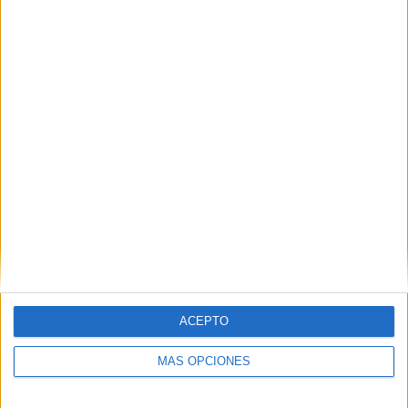
TOTAL
MÁXIMO
TOTAL
3
3
20
COMPETICIONES
VS Dijon
RIVALES
RANKING POR EQUIPOS
Dijon
3 (7.14%)
Valenciennes
3 (7.14%)
Le Puy Auvergne
3 (7.14%)
Aubagne FC
3 (7.14%)
Cháteauroux
3 (7.14%)
Ver ranking completo
RANKING POR COMPETICIONES
ACEPTO
Ligue 3
39 (92.86%)
Copa de Francia
2 (4.76%)
MÁS OPCIONES
Amistoso
1 (2.38%)
Ver ranking completo