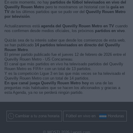
En este momento, no hay
partidos de fútbol televisados en vivo del
Quevilly Rouen Metro
pero te mostramos un historial con la
guía en
TV
de los últimos partidos que se pudo ver del
Quevilly Rouen Metro
por televisión
.
Actualizaremos está
agenda del Quevilly Rouen Metro en TV
cuando
nos confirmen desde medios oficiales, los próximos
partidos en vivo
.
Quizás sea de tu interés saber que desde los comienzos de esta web,
se han publicado
14 partidos televisados en directo del Quevilly
Rouen Metro
.
El primer partido publicado fue el jueves 12 de febrero de 2026 entre el
Quevilly Rouen Metro - US Concarneau.
El canal que más partidos en vivo ha televisado partidos del Quevilly
Rouen Metro es FIFA+ con un total de 13 partidos.
Y es la competición Ligue 3 en las que más veces se ha televisado el
Quevilly Rouen Metro con un total de 14 partidos.
En que canal juega Quevilly Rouen Metro hoy
es una de las
preguntas más habituales que se hacen los aficionados y gracias a
esta Agenda, ya no se perderá ningún partido.
Cambiar a tu zona horaria
Fútbol en vivo en
Honduras
© WOSTI 2026 |
wosti.com