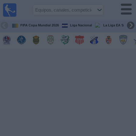
Fútbol en
Vivo
Honduras
FIFA Copa Mundial 2026
Liga Nacional
La Liga EA Sports
Guía de
Partidos
Televisados
Próximos
Partidos
Equipos
Competiciones
Canales
TV
Otros