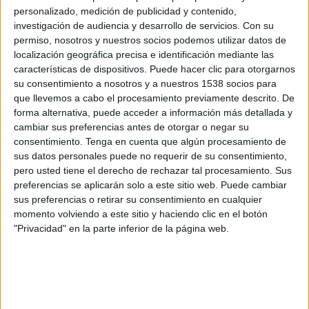
Paris 13 Atletico
personalizado, medición de publicidad y contenido,
FIFA+
DAZN App Gratis (Ver gratis)
investigación de audiencia y desarrollo de servicios.
Con su
permiso, nosotros y nuestros socios podemos utilizar datos de
localización geográfica precisa e identificación mediante las
Sábado, 9/5/2026
características de dispositivos. Puede hacer clic para otorgarnos
11:30
Ligue 3
su consentimiento a nosotros y a nuestros 1538 socios para
que llevemos a cabo el procesamiento previamente descrito. De
Stade Briochin
forma alternativa, puede acceder a información más detallada y
Quevilly Rouen Metro
cambiar sus preferencias antes de otorgar o negar su
consentimiento.
Tenga en cuenta que algún procesamiento de
FIFA+
DAZN App Gratis (Ver gratis)
sus datos personales puede no requerir de su consentimiento,
pero usted tiene el derecho de rechazar tal procesamiento. Sus
Sábado, 2/5/2026
preferencias se aplicarán solo a este sitio web. Puede cambiar
sus preferencias o retirar su consentimiento en cualquier
11:30
Ligue 3
momento volviendo a este sitio y haciendo clic en el botón
"Privacidad" en la parte inferior de la página web.
Quevilly Rouen Metro
FC Rouen
FIFA+
DAZN App Gratis (Ver gratis)
Más días