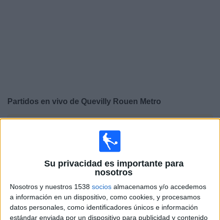
Deportes
Noticias
Widget
Partidos en vivo de
Quevilly Rouen Metro
×
Quevilly Rouen Metro: Actualmente no hay ningún
partido en vivo por TV. Puedes consultar el historial de
partidos emitidos anteriormente.
Su privacidad es importante para
nosotros
Viernes, 15/5/2026
Nosotros y nuestros 1538
socios
almacenamos y/o accedemos
11:30
Ligue 3
a información en un dispositivo, como cookies, y procesamos
datos personales, como identificadores únicos e información
Quevilly Rouen Metro
estándar enviada por un dispositivo para publicidad y contenido